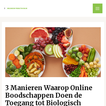
Ga
naar
MAI
de
inhoud
ME
3 Manieren Waarop Online
Boodschappen Doen de
Toegang tot Biologisch