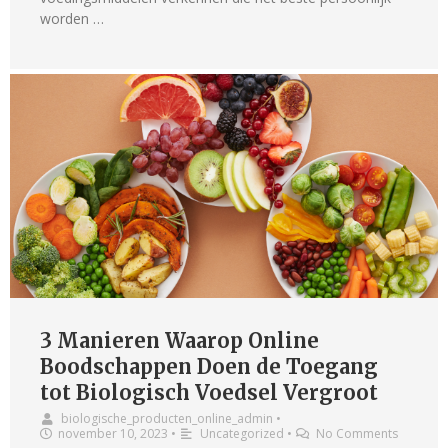
worden …
3 Manieren Waarop Online
Boodschappen Doen de Toegang
tot Biologisch Voedsel Vergroot
biologische_producten_online_admin
•
november 10, 2023
•
Uncategorized
•
No Comments