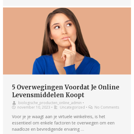
5 Overwegingen Voordat Je Online
Levensmiddelen Koopt
biologische_producten_online_admin
•
november 10, 2023
•
Uncategorized
•
No Comments
Voor je je waagt aan je virtuele winkelreis, is het
essentieel om enkele factoren te overwegen om een
naadloze en bevredigende ervaring …