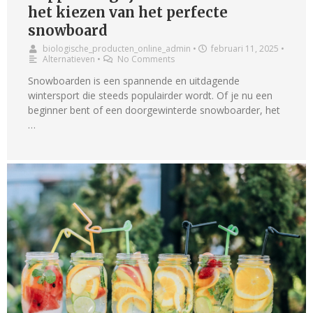
het kiezen van het perfecte
snowboard
biologische_producten_online_admin
•
februari 11, 2025
•
Alternatieven
•
No Comments
Snowboarden is een spannende en uitdagende
wintersport die steeds populairder wordt. Of je nu een
beginner bent of een doorgewinterde snowboarder, het
…