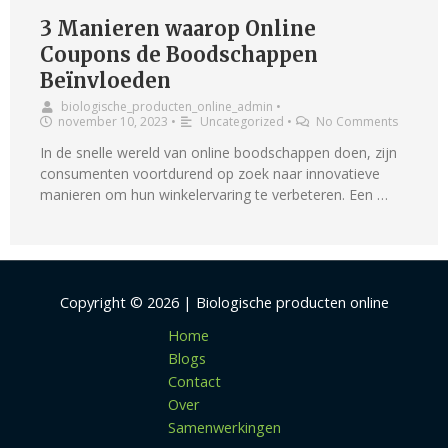
3 Manieren waarop Online
Coupons de Boodschappen
Beïnvloeden
biologische_producten_online_admin
•
november 10, 2023
•
Uncategorized
•
No Comments
In de snelle wereld van online boodschappen doen, zijn
consumenten voortdurend op zoek naar innovatieve
manieren om hun winkelervaring te verbeteren. Een …
Copyright © 2026 | Biologische producten online
Home
Blogs
Contact
Over
Samenwerkingen